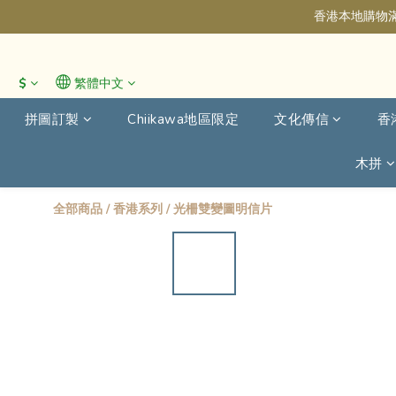
香港本地購物滿
$
繁體中文
拼圖訂製
Chiikawa地區限定
文化傳信
香
木拼
全部商品
/
香港系列
/
光柵雙變圖明信片