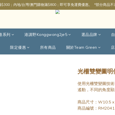
$300；內地/台灣/澳門購物滿$800；即可享免運費優惠。  *部分商品
港系列
港講野Konggwong2je5
選品品牌
限定優惠
所有商品
關於Team Green
店
光柵雙變圖明信
使用光柵雙變圖技術
遙動，不同的角度顯
商品尺寸：W10.5 x H
商品編號：RM2041