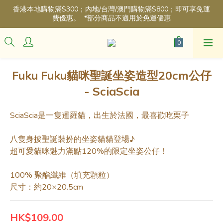
香港本地購物滿$300；內地/台灣/澳門購物滿$800；即可享免運
費優惠。  *部分商品不適用於免運優惠
Fuku Fuku貓咪聖誕坐姿造型20cm公仔
- SciaScia
SciaScia是一隻暹羅貓，出生於法國，最喜歡吃栗子
八隻身披聖誕裝扮的坐姿貓貓登場♪
超可愛貓咪魅力滿點120%的限定坐姿公仔！
100% 聚酯纖維（填充顆粒）
尺寸：約20×20.5cm
HK$109.00