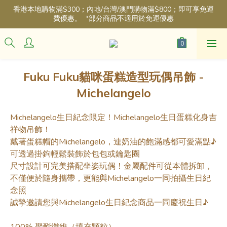
香港本地購物滿$300；內地/台灣/澳門購物滿$800；即可享免運
費優惠。  *部分商品不適用於免運優惠
Fuku Fuku貓咪蛋糕造型玩偶吊飾 -
Michelangelo
Michelangelo生日紀念限定！Michelangelo生日蛋糕化身吉
祥物吊飾！
戴著蛋糕帽的Michelangelo，連奶油的飽滿感都可愛滿點♪
可透過掛鉤輕鬆裝飾於包包或鑰匙圈
尺寸設計可完美搭配坐姿玩偶！金屬配件可從本體拆卸，
不僅便於隨身攜帶，更能與Michelangelo一同拍攝生日紀
念照
誠摯邀請您與Michelangelo生日紀念商品一同慶祝生日♪