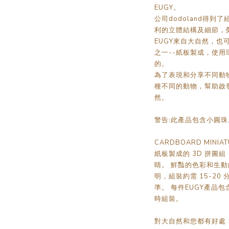
EUGY。
公司dodoland得
利的立體結構及細節，
EUGY來自大自然，
之一--紙板製成，使用
的。
為了表現和分享不同動物
種不同的動物，幫助啟
然。
警告:此產品包含小圓珠
CARDBOARD MINI
紙板製成的 3D 拼圖組
睛。 鮮豔的色彩和生動
明，組裝約需 15-20
準。 每件EUGY產品
時組裝。
對大自然和您都有好處！