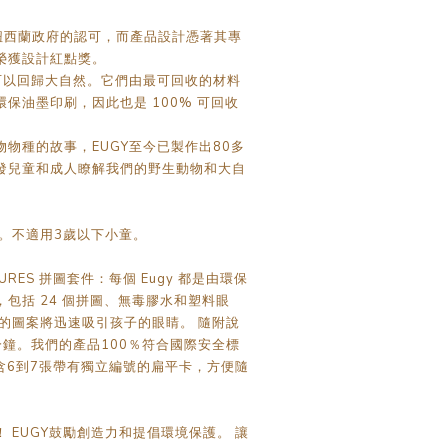
到了紐西蘭政府的認可，而產品設計憑著其專
榮獲設計紅點獎。
也可以回歸大自然。它們由最可回收的材料
環保油墨印刷，因此也是 100% 可回收
物種的故事，EUGY至今已製作出80多
發兒童和成人瞭解我們的野生動物和大自
。不適用3歲以下小童。
ATURES 拼圖套件：每個 Eugy 都是由環保
，包括 24 個拼圖、無毒膠水和塑料眼
的圖案將迅速吸引孩子的眼睛。 隨附說
 分鐘。我們的產品100％符合國際安全標
包含6到7張帶有獨立編號的扁平卡，方便隨
 EUGY鼓勵創造力和提倡環境保護。 讓