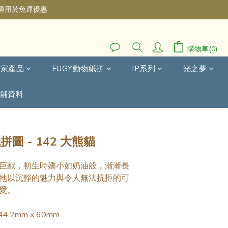
不適用於免運優惠
購物車(0)
自家產品
EUGY動物紙拼
IP系列
光之夢
舖資料
立即購買
拼圖 - 142 大熊貓
巨獸，初生時嬌小如奶油般，漸漸長
牠以沉靜的魅力與令人無法抗拒的可
愛。
4.2mm x 60mm