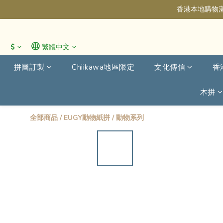
香港本地購物滿
$
繁體中文
拼圖訂製
Chiikawa地區限定
文化傳信
香
木拼
全部商品
/
EUGY動物紙拼
/
動物系列