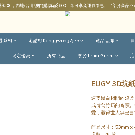
$300；內地/台灣/澳門購物滿$800；即可享免運費優惠。  *部分商品
港系列
港講野Konggwong2je5
選品品牌
限定優惠
所有商品
關於Team Green
店
EUGY 3D坑紙
這隻黑白相間的溫柔
成啃食竹筍的奇蹟。
愛，贏得世人無盡喜
商品尺寸：53mm x 4
塊數：40片