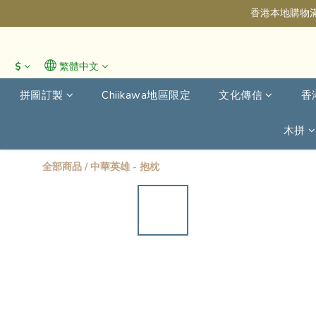
香港本地購物滿
$
繁體中文
拼圖訂製
Chiikawa地區限定
文化傳信
香
木拼
全部商品
/
中華英雄 - 抱枕