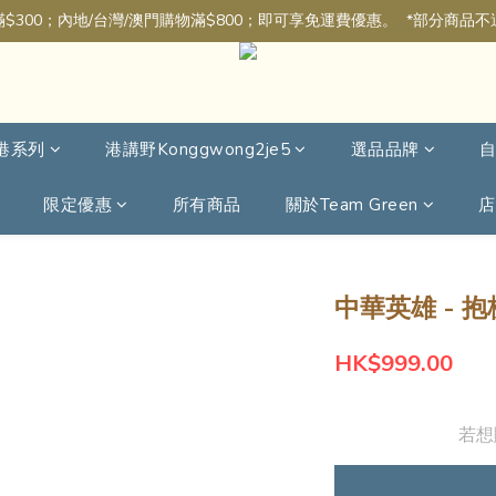
$300；內地/台灣/澳門購物滿$800；即可享免運費優惠。  *部分商品
港系列
港講野Konggwong2je5
選品品牌
限定優惠
所有商品
關於Team Green
店
中華英雄 - 抱
HK$999.00
若想